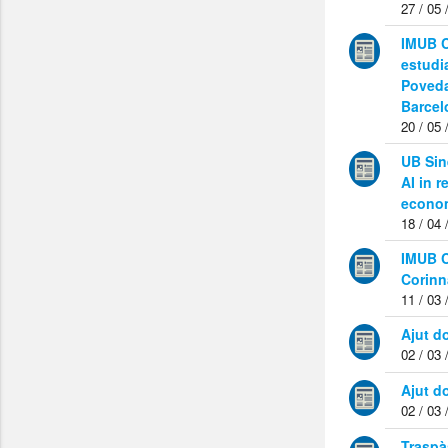
27 / 05 
IMUB C
estudi
Poveda
Barcel
20 / 05 
UB Sin
AI in r
econo
18 / 04 
IMUB C
Corinn
11 / 03 
Ajut d
02 / 03 
Ajut d
02 / 03 
Traspà