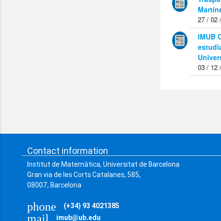
Martín
27 / 02 
IMUB C
estudia
Univer
03 / 12 
Contact information
Institut de Matemàtica, Universitat de Barcelona
Gran via de les Corts Catalanes, 585,
08007, Barcelona
phone
(+34) 93 4021385
mail
imub@ub.edu