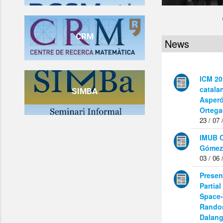
CRM
News
ICM 20
catala
SIMBA
Asperó
Ortega
23 / 07 
IMUB C
Gómez-
03 / 06 
Presen
Partial
Space-
Random
Dalang