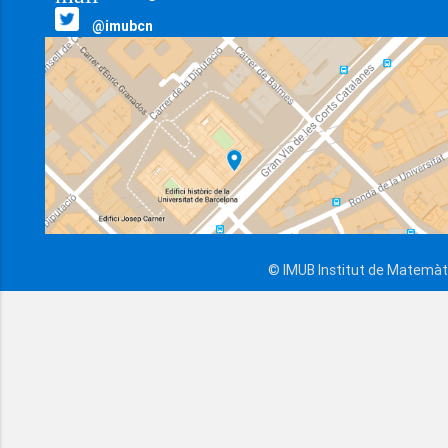
@imubcn
© IMUB Institut de Matemàti