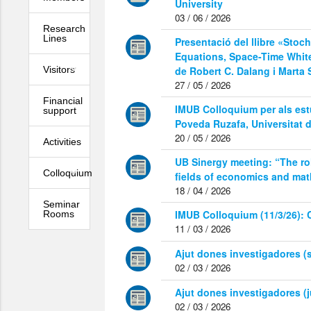
University
03 / 06 / 2026
Research
Lines
Presentació del llibre «Stocha
Equations, Space-Time Whit
de Robert C. Dalang i Marta 
Visitors
27 / 05 / 2026
Financial
IMUB Colloquium per als estu
support
Poveda Ruzafa, Universitat 
20 / 05 / 2026
Activities
UB Sinergy meeting: “The rol
Colloquium
fields of economics and ma
18 / 04 / 2026
Seminar
IMUB Colloquium (11/3/26): C
Rooms
11 / 03 / 2026
Ajut dones investigadores (s
02 / 03 / 2026
Ajut dones investigadores (j
02 / 03 / 2026