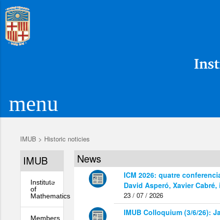
menu
IMUB
>
Historic noticies
News
IMUB
ICM 2026: quatre conferencia
Institute
David Asperó, Xavier Cabré,
of
23 / 07 / 2026
Mathematics
IMUB Colloquium (3/6/26): J
Members