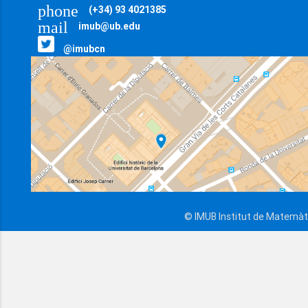
phone
(+34) 93 4021385
mail
imub@ub.edu
@imubcn
© IMUB Institut de Matemàti